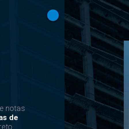
 e notas
as de
eto.