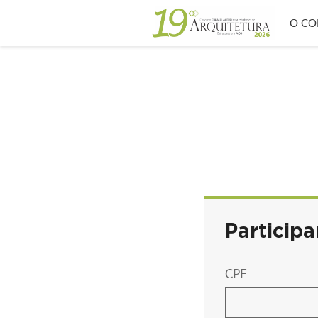
O CO
Participa
CPF