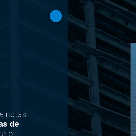
 e notas
as de
eto.