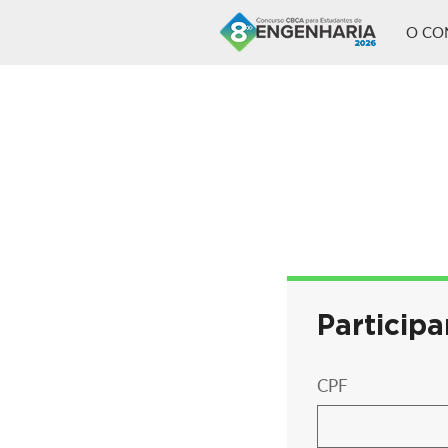
O CO
Participa
CPF