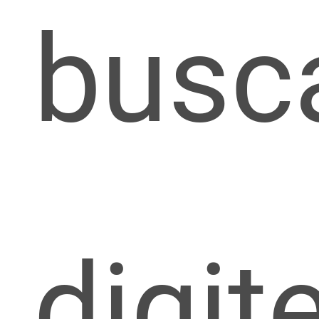
busc
digit