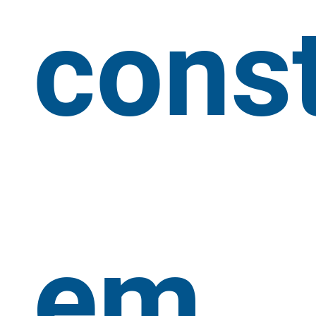
cons
em