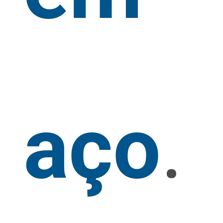
aço
.