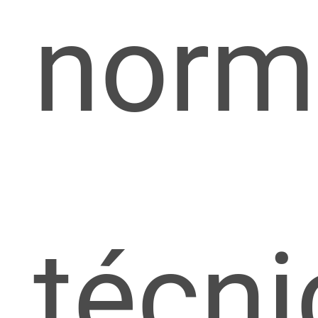
norm
técni