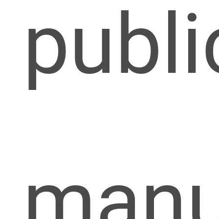
publi
manu