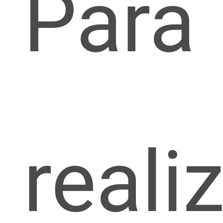
Para
reali