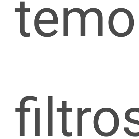
temo
filtro