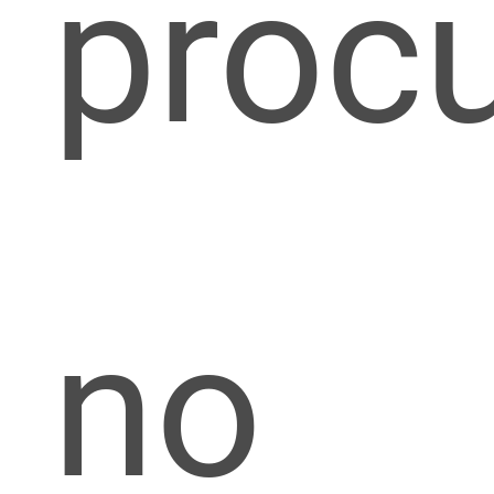
proc
no