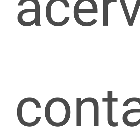
acer
cont