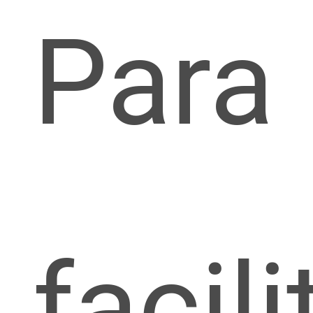
Para
facili