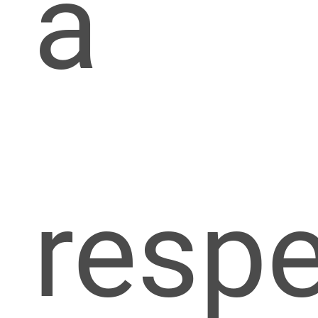
a
respe