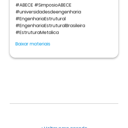
#ABECE #SimposioABECE
#universidadesdeengenharia
#EngenhariaEstrutural
#EngenhariaEstruturalBrasileira
#EstruturaMetalica
Baixar materiais