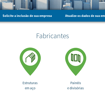
Solicite a
inclusão
de sua empresa
Atualize
os
dados
de sua e
Fabricantes
Estruturas
Painéis
em aço
e divisórias