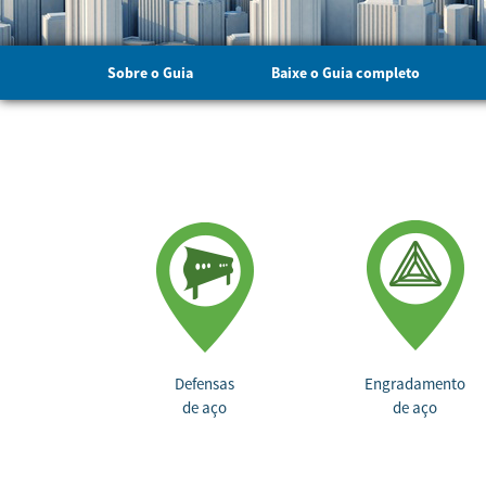
Sobre
o Guia
Baixe o Guia
completo
Defensas
Engradamento
de aço
de aço