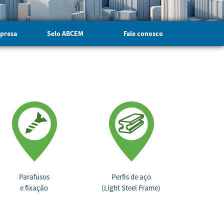
mpresa
Selo ABCEM
Fale conosco
Parafusos
Perfis de aço
e fixação
(Light Steel Frame)