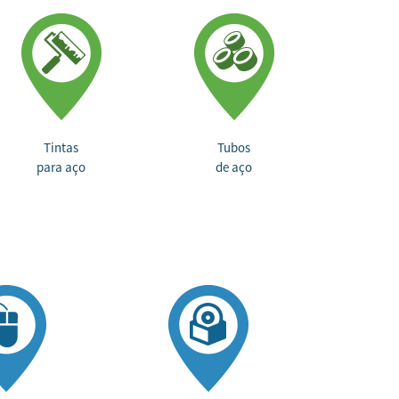
Tintas
Tubos
para aço
de aço