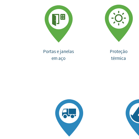
Portas e janelas
Proteção
em aço
térmica