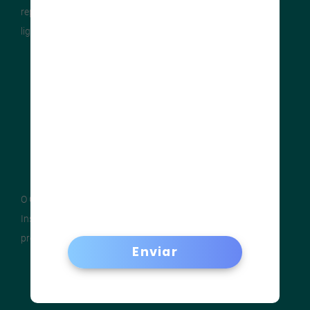
representantes da indústria local, entidades e profissionais
ligados à
construção em aço
.
O CBCA não é uma entidade comercial. Ele tem por gestor o
Instituto Aço Brasil, oferecendo, desde 2002, o melhor para
produtores, clientes e pessoas.
Enviar