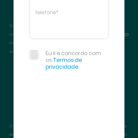
Com a importância do
aço
na
construção civil
- grande setor
consumidor em todo o mundo - expandiu-se o consumo do
aço
na construção, e, consequentemente, as siderúrgicas
acompanharam essa evolução.
Eu li e concordo com
os
Termos de
privacidade
.
O Centro Brasileiro da
Construção em Aço (CBCA)
surgiu para
se juntar aos esforços de organizações nacionais que reúnem