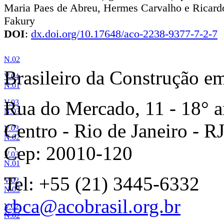
Maria Paes de Abreu, Hermes Carvalho e Ricard
Fakury
DOI
:
dx.doi.org/10.17648/aco-2238-9377-7-2-7
N.02
Brasileiro da Construção e
V.04
N.01
Rua do Mercado, 11 - 18° a
V.03
N.03
Centro - Rio de Janeiro - R
V.03
N.02
Cep: 20010-120
V.03
N.01
Tel: +55 (21) 3445-6332
V.02
N.03
cbca@acobrasil.org.br
V.02
N.02