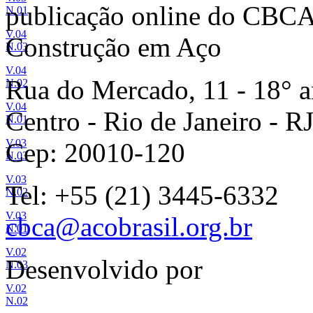
publicação online do CBCA 
N.01
V.04
Construção em Aço
N.03
V.04
Rua do Mercado, 11 - 18° a
N.02
V.04
Centro - Rio de Janeiro - R
N.01
V.03
Cep: 20010-120
N.03
V.03
Tel: +55 (21) 3445-6332
N.02
V.03
cbca@acobrasil.org.br
N.01
V.02
Desenvolvido por
N.03
V.02
N.02