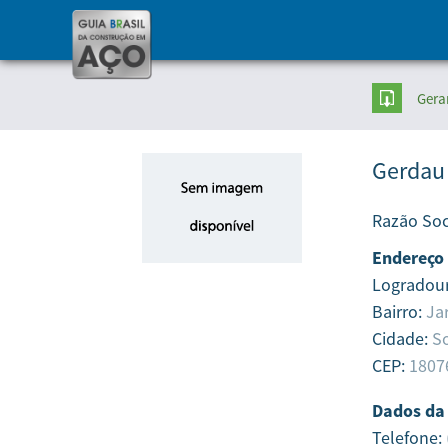
Gera
Gerdau
Razão Soc
Endereço
Logradou
Bairro:
Ja
Cidade:
S
CEP:
1807
Dados da
Telefone: