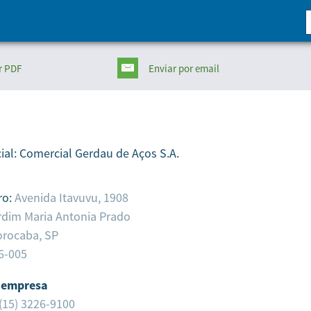
r PDF
Enviar
por email
ial:
Comercial Gerdau de Aços S.A.
ro:
Avenida Itavuvu, 1908
rdim Maria Antonia Prado
orocaba,
SP
6-005
 empresa
(15) 3226-9100