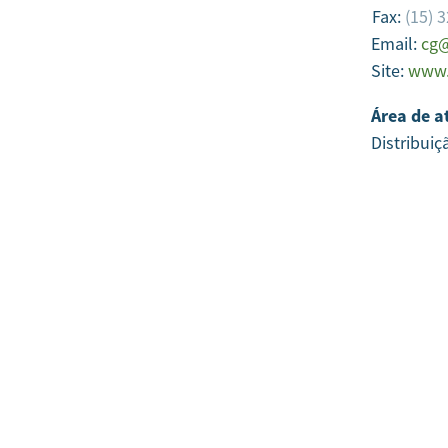
Fax:
(15) 
Email:
cg@
Site:
www.
Área de a
Distribuiç