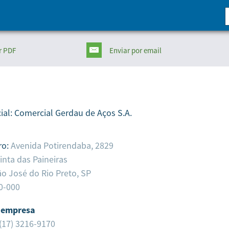
r PDF
Enviar
por email
ial:
Comercial Gerdau de Aços S.A.
ro:
Avenida Potirendaba, 2829
inta das Paineiras
o José do Rio Preto,
SP
0-000
 empresa
(17) 3216-9170