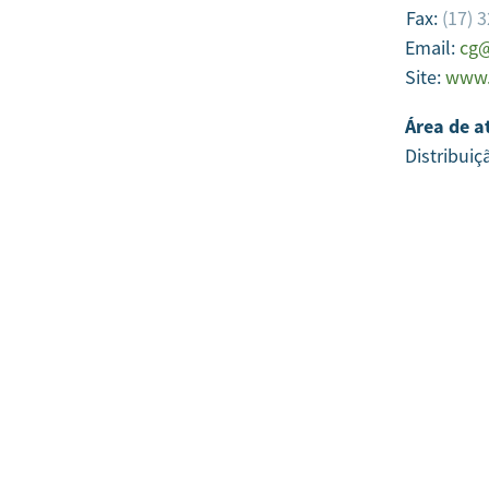
Fax:
(17) 
Email:
cg@
Site:
www.
Área de a
Distribuiç