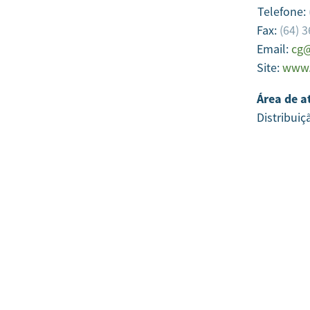
Telefone:
Fax:
(64) 
Email:
cg@
Site:
www.
Área de a
Distribuiç