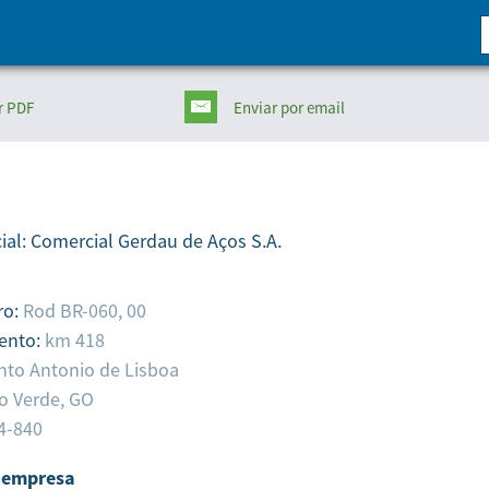
r PDF
Enviar
por email
ial:
Comercial Gerdau de Aços S.A.
ro:
Rod BR-060, 00
ento:
km 418
nto Antonio de Lisboa
o Verde,
GO
4-840
 empresa