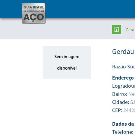
Gera
Gerdau
Razão Soc
Endereço
Logradou
Bairro:
Ne
Cidade:
S
CEP:
2442
Dados da
Telefone: