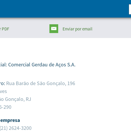
r PDF
Enviar
por email
ial:
Comercial Gerdau de Aços S.A.
ro:
Rua Barão de São Gonçalo, 196
ves
ão Gonçalo,
RJ
5-290
 empresa
(21) 2624-3200