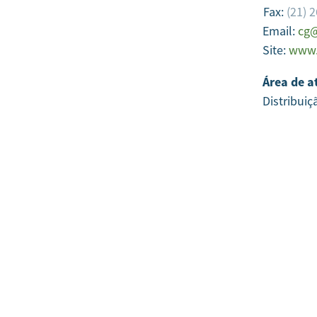
Fax:
(21) 
Email:
cg@
Site:
www.
Área de a
Distribuiç