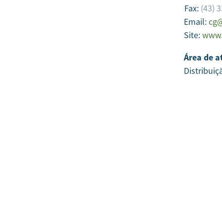
Fax:
(43) 
Email:
cg@
Site:
www.
Área de a
Distribuiç