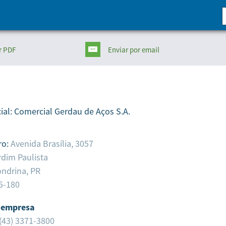
r PDF
Enviar
por email
ial:
Comercial Gerdau de Aços S.A.
ro:
Avenida Brasília, 3057
rdim Paulista
ndrina,
PR
5-180
 empresa
(43) 3371-3800