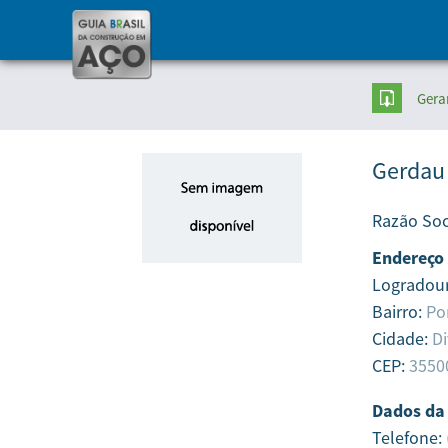
Gera
Gerdau
Razão Soc
Endereço
Logradou
Bairro:
Po
Cidade:
Di
CEP:
3550
Dados da
Telefone: