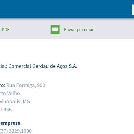
r PDF
Enviar
por email
ial:
Comercial Gerdau de Aços S.A.
ro:
Rua Formiga, 900
rto Velho
vinópolis,
MG
0-436
 empresa
(37) 3229.1900