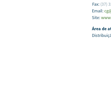
Fax:
(37) 
Email:
cg@
Site:
www.
Área de a
Distribuiç