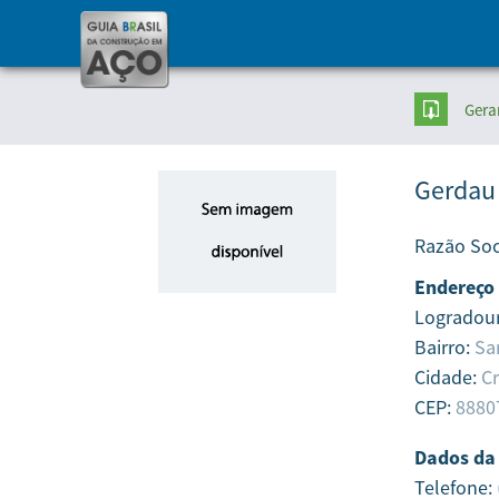
Gera
Gerdau
Razão Soc
Endereço
Logradou
Bairro:
Sa
Cidade:
Cr
CEP:
8880
Dados da
Telefone: