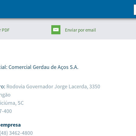
r PDF
Enviar
por email
ial:
Comercial Gerdau de Aços S.A.
ro:
Rodovia Governador Jorge Lacerda, 3350
ngão
iciúma,
SC
7-400
 empresa
(48) 3462-4800