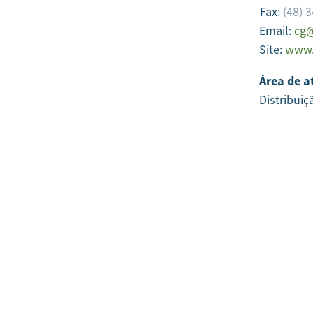
Fax:
(48) 
Email:
cg@
Site:
www.
Área de a
Distribuiç