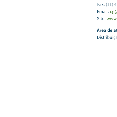
Fax:
(11) 
Email:
cg@
Site:
www.
Área de a
Distribuiç