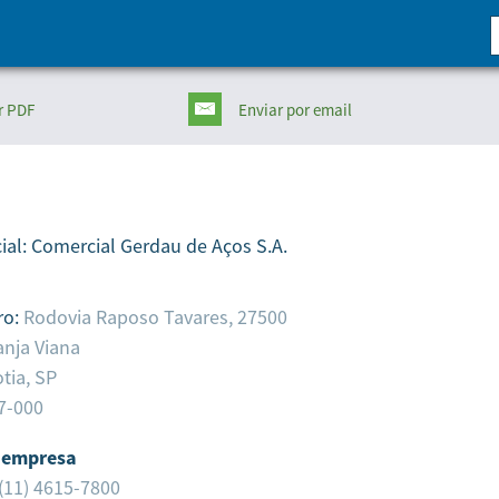
r PDF
Enviar
por email
ial:
Comercial Gerdau de Aços S.A.
ro:
Rodovia Raposo Tavares, 27500
anja Viana
tia,
SP
7-000
 empresa
(11) 4615-7800