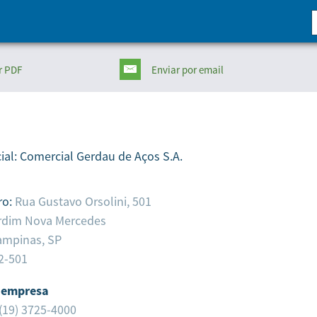
r PDF
Enviar
por email
ial:
Comercial Gerdau de Aços S.A.
ro:
Rua Gustavo Orsolini, 501
rdim Nova Mercedes
ampinas,
SP
2-501
 empresa
(19) 3725-4000