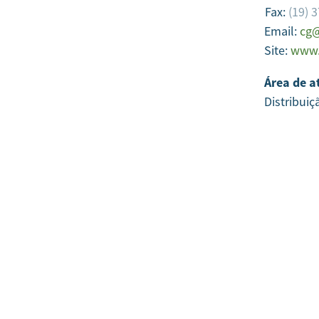
Fax:
(19) 
Email:
cg@
Site:
www.
Área de a
Distribuiç