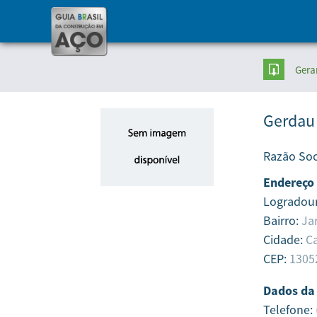
Gera
Gerdau
Razão Soc
Endereço
Logradou
Bairro:
Ja
Cidade:
C
CEP:
1305
Dados da
Telefone: