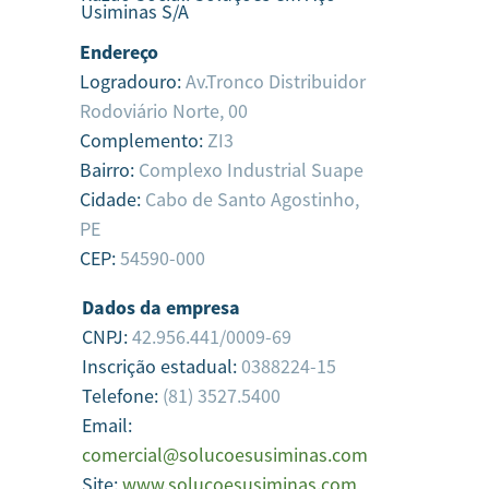
Usiminas S/A
Endereço
Logradouro:
Av.Tronco Distribuidor
Rodoviário Norte, 00
Complemento:
ZI3
Bairro:
Complexo Industrial Suape
Cidade:
Cabo de Santo Agostinho,
PE
CEP:
54590-000
Dados da empresa
CNPJ:
42.956.441/0009-69
Inscrição estadual:
0388224-15
Telefone:
(81) 3527.5400
Email:
comercial@solucoesusiminas.com
Site:
www.solucoesusiminas.com