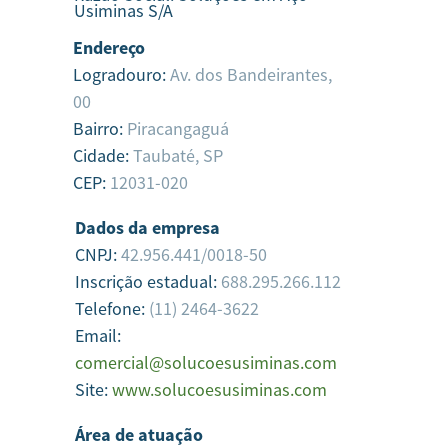
Usiminas S/A
Endereço
Logradouro:
Av. dos Bandeirantes,
00
Bairro:
Piracangaguá
Cidade:
Taubaté,
SP
CEP:
12031-020
Dados da empresa
CNPJ:
42.956.441/0018-50
Inscrição estadual:
688.295.266.112
Telefone:
(11) 2464-3622
Email:
comercial@solucoesusiminas.com
Site:
www.solucoesusiminas.com
Área de atuação