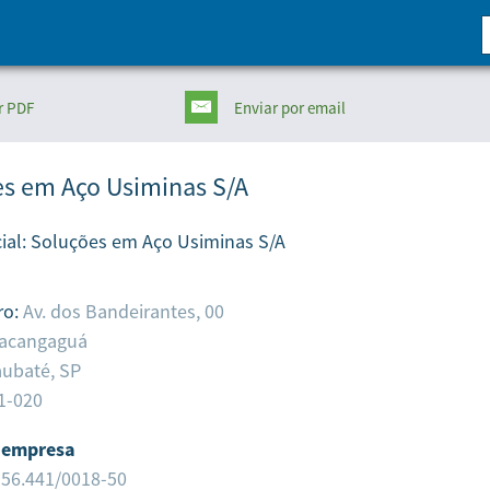
r PDF
Enviar
por email
s em Aço Usiminas S/A
ial:
Soluções em Aço Usiminas S/A
ro:
Av. dos Bandeirantes, 00
racangaguá
aubaté,
SP
1-020
 empresa
956.441/0018-50