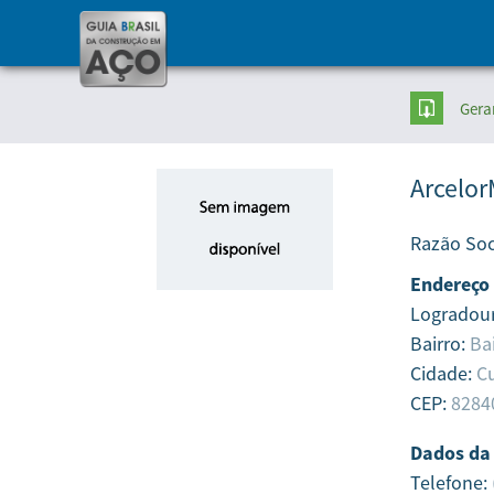
Gera
Arcelor
Razão Soc
Endereço
Logradou
Bairro:
Ba
Cidade:
Cu
CEP:
8284
Dados da
Telefone: