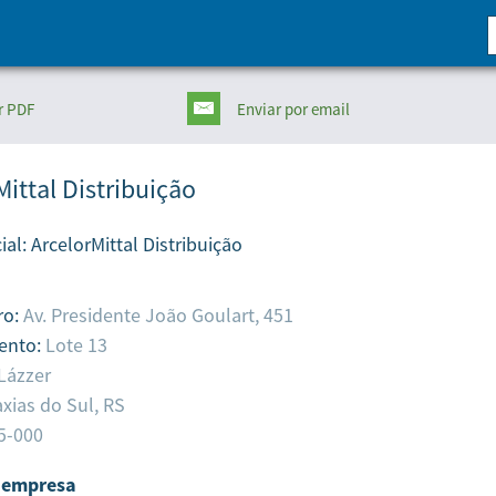
r PDF
Enviar
por email
Mittal Distribuição
ial:
ArcelorMittal Distribuição
ro:
Av. Presidente João Goulart, 451
ento:
Lote 13
 Lázzer
xias do Sul,
RS
5-000
 empresa