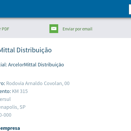
r PDF
Enviar
por email
Mittal Distribuição
ial:
ArcelorMittal Distribuição
ro:
Rodovia Arnaldo Covolan, 00
ento:
KM 315
tersul
napolis,
SP
0-000
 empresa