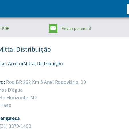
r PDF
Enviar
por email
Mittal Distribuição
ial:
ArcelorMittal Distribuição
ro:
Rod BR 262 Km 3 Anel Rodoviário, 00
hos D'água
lo Horizonte,
MG
0-640
 empresa
(31) 3379-1400