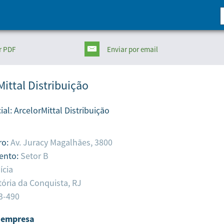
r PDF
Enviar
por email
Mittal Distribuição
ial:
ArcelorMittal Distribuição
ro:
Av. Juracy Magalhães, 3800
ento:
Setor B
ícia
tória da Conquista,
RJ
3-490
 empresa