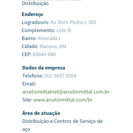
Distribuição
Endereço
Logradouro:
Av. Dom Pedro I, 300
Complemento:
Lote B
Bairro:
Alvorada I
Cidade:
Manaus,
AM
CEP:
69040-040
Dados da empresa
Telefone:
(92) 3657 0204
Email:
arcelormittalnet@arcelormittal.com.br
Site:
www.arcelormittal.com/br
Área de atuação
Distribuição e Centros de Serviço de
aço