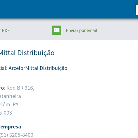
r PDF
Enviar
por email
Mittal Distribuição
ial:
ArcelorMittal Distribuição
ro:
Rod BR 316,
stanheira
elém,
PA
5-003
 empresa
(91) 3205-8400