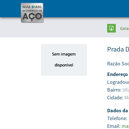
Gera
Prada D
Razão Soc
Endereço
Logradou
Bairro:
Vil
Cidade:
Mo
Dados da
Telefone:
Email:
mar