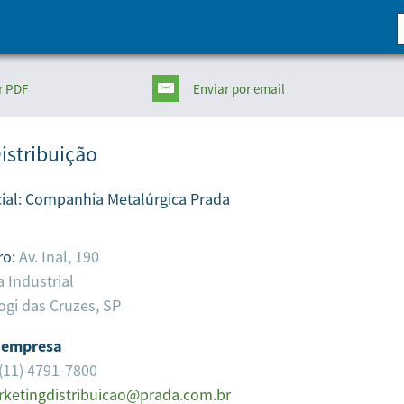
r PDF
Enviar
por email
istribuição
ial:
Companhia Metalúrgica Prada
ro:
Av. Inal, 190
a Industrial
gi das Cruzes,
SP
 empresa
(11) 4791-7800
ketingdistribuicao@prada.com.br