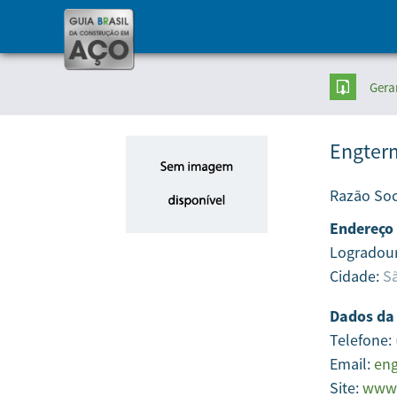
Gera
Engter
Razão Soc
Endereço
Logradou
Cidade:
Sã
Dados da
Telefone:
Email:
en
Site:
www.