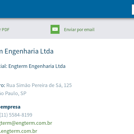
r PDF
Enviar
por email
m Engenharia Ltda
ial:
Engterm Engenharia Ltda
ro:
Rua Simão Pereira de Sá, 125
o Paulo,
SP
 empresa
(11) 5584-8199
gterm@engterm.com.br
engterm.com.br