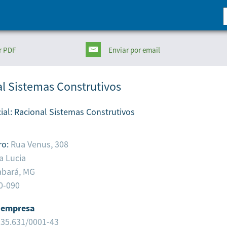
r PDF
Enviar
por email
l Sistemas Construtivos
ial:
Racional Sistemas Construtivos
ro:
Rua Venus, 308
a Lucia
abará,
MG
0-090
 empresa
235.631/0001-43