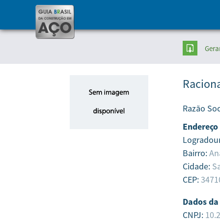
Gera
Raciona
Razão Soc
Endereço
Logradou
Bairro:
An
Cidade:
S
CEP:
3471
Dados da
CNPJ:
10.