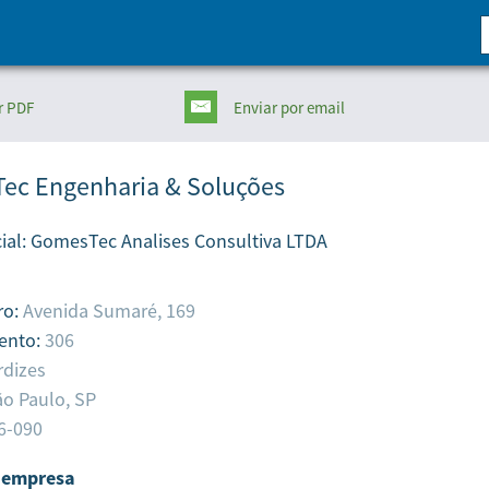
r PDF
Enviar
por email
ec Engenharia & Soluções
ial:
GomesTec Analises Consultiva LTDA
ro:
Avenida Sumaré, 169
ento:
306
rdizes
o Paulo,
SP
6-090
 empresa