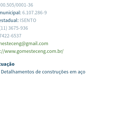
900.505/0001-36
 municipal:
6.107.286-9
estadual:
ISENTO
(11) 3675-936
97422-6537
mesteceng@gmail.com
s://www.gomesteceng.com.br/
tuação
e Detalhamentos de construções em aço