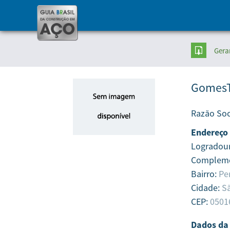
Gera
GomesT
Razão Soc
Endereço
Logradou
Complem
Bairro:
Pe
Cidade:
Sã
CEP:
0501
Dados da