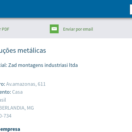
r PDF
Enviar
por email
uções metálicas
ial:
Zad montagens industriasi ltda
ro:
Av.amazonas, 611
ento:
Casa
sil
BERLANDIA,
MG
0-734
 empresa