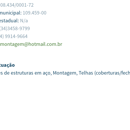
108.434/0001-72
 municipal:
109.459-00
estadual:
N/a
(34)3458-9799
34) 9914-9664
dmontagem@hotmail.com.br
tuação
es de estruturas em aço, Montagem, Telhas (coberturas/fe