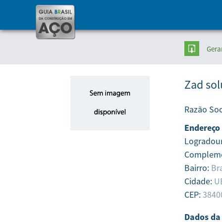
Gera
Zad sol
Razão Soc
Endereço
Logradou
Complem
Bairro:
Bra
Cidade:
U
CEP:
3840
Dados da