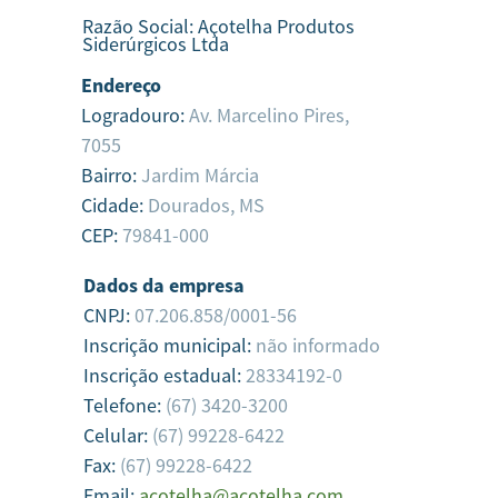
Razão Social:
Açotelha Produtos
Siderúrgicos Ltda
Endereço
Logradouro:
Av. Marcelino Pires,
7055
Bairro:
Jardim Márcia
Cidade:
Dourados,
MS
CEP:
79841-000
Dados da empresa
CNPJ:
07.206.858/0001-56
Inscrição municipal:
não informado
Inscrição estadual:
28334192-0
Telefone:
(67) 3420-3200
Celular:
(67) 99228-6422
Fax:
(67) 99228-6422
Email:
acotelha@acotelha.com