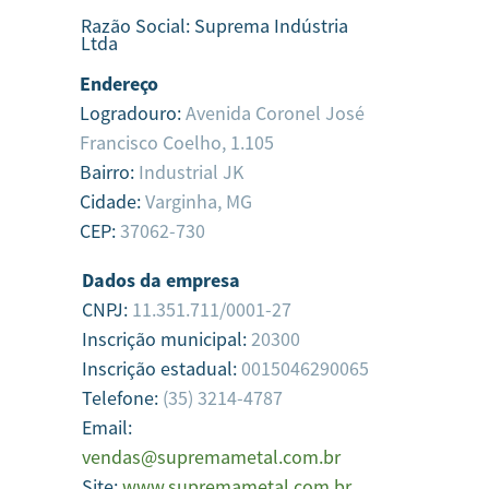
Razão Social:
Suprema Indústria
Ltda
Endereço
Logradouro:
Avenida Coronel José
Francisco Coelho, 1.105
Bairro:
Industrial JK
Cidade:
Varginha,
MG
CEP:
37062-730
Dados da empresa
CNPJ:
11.351.711/0001-27
Inscrição municipal:
20300
Inscrição estadual:
0015046290065
Telefone:
(35) 3214-4787
Email:
vendas@supremametal.com.br
Site:
www.supremametal.com.br