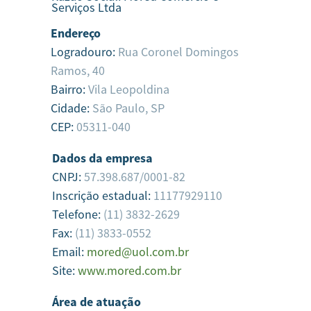
Serviços Ltda
Endereço
Logradouro:
Rua Coronel Domingos
Ramos, 40
Bairro:
Vila Leopoldina
Cidade:
São Paulo,
SP
CEP:
05311-040
Dados da empresa
CNPJ:
57.398.687/0001-82
Inscrição estadual:
11177929110
Telefone:
(11) 3832-2629
Fax:
(11) 3833-0552
Email:
mored@uol.com.br
Site:
www.mored.com.br
Área de atuação