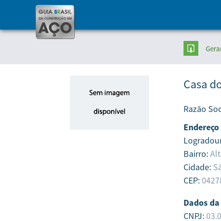
Gera
Casa do
Razão Soc
Endereço
Logradou
Bairro:
Al
Cidade:
Sã
CEP:
0427
Dados da
CNPJ:
03.