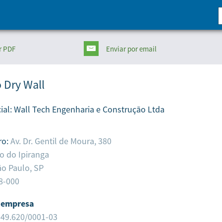
r PDF
Enviar
por email
 Dry Wall
ial:
Wall Tech Engenharia e Construção Ltda
ro:
Av. Dr. Gentil de Moura, 380
to do Ipiranga
o Paulo,
SP
8-000
 empresa
049.620/0001-03