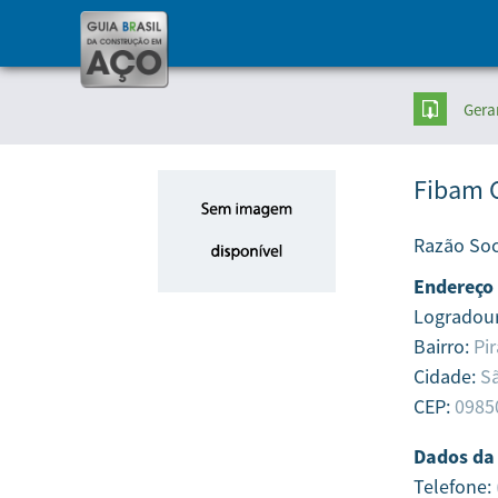
Gera
Fibam 
Razão Soc
Endereço
Logradou
Bairro:
Pi
Cidade:
S
CEP:
0985
Dados da
Telefone: