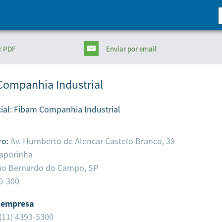
r PDF
Enviar
por email
Companhia Industrial
ial:
Fibam Companhia Industrial
ro:
Av. Humberto de Alencar Castelo Branco, 39
raporinha
ão Bernardo do Campo,
SP
0-300
 empresa
(11) 4393-5300