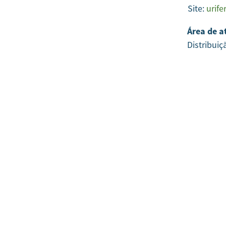
Site:
urife
Área de a
Distribuiç