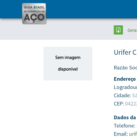
Gera
Urifer 
Razão Soc
Endereço
Logradou
Cidade:
Sã
CEP:
0422
Dados da
Telefone:
Email:
uri