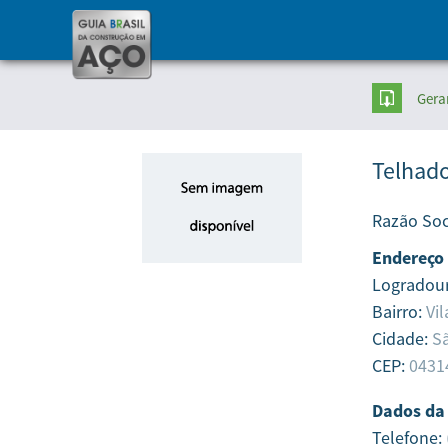
Gera
Telhado
Razão Soc
Endereço
Logradou
Bairro:
Vi
Cidade:
Sã
CEP:
0431
Dados da
Telefone: