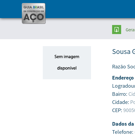
Gera
Sousa G
Razão Soc
Endereço
Logradou
Bairro:
Ci
Cidade:
Po
CEP:
9005
Dados da
Telefone: