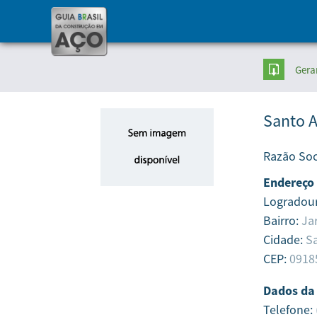
Gera
Santo A
Razão Soc
Endereço
Logradou
Bairro:
Ja
Cidade:
S
CEP:
0918
Dados da
Telefone: