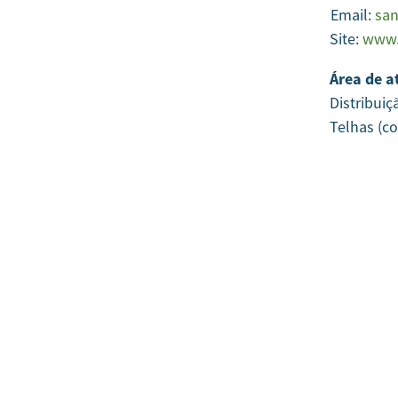
Email:
sa
Site:
www.
Área de a
Distribuiç
Telhas (c