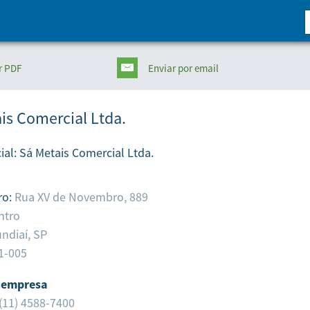
r PDF
Enviar
por email
is Comercial Ltda.
ial:
Sá Metais Comercial Ltda.
ro:
Rua XV de Novembro, 889
ntro
ndiaí,
SP
1-005
 empresa
(11) 4588-7400