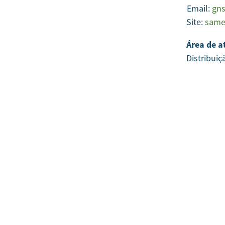
Email:
gn
Site:
same
Área de a
Distribuiç