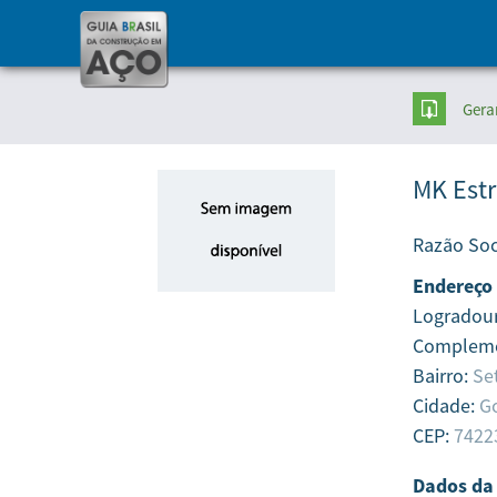
Gera
MK Estr
Razão Soc
Endereço
Logradou
Complem
Bairro:
Se
Cidade:
Go
CEP:
7422
Dados da