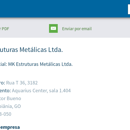
r PDF
Enviar
por email
uturas Metálicas Ltda.
ial:
MK Estruturas Metálicas Ltda.
ro:
Rua T 36, 3182
ento:
Aquarius Center, sala 1.404
tor Bueno
iânia,
GO
3-050
 empresa