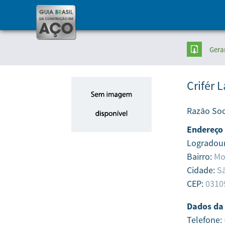
Gera
Crifér 
Razão Soc
Endereço
Logradou
Bairro:
Mo
Cidade:
Sã
CEP:
0310
Dados da
Telefone: