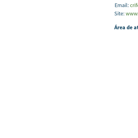
Email:
cri
Site:
www.c
Área de a