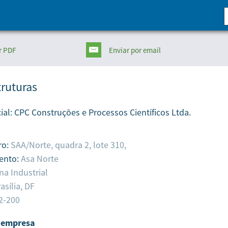
r PDF
Enviar
por email
ruturas
ial:
CPC Construções e Processos Científicos Ltda.
ro:
SAA/Norte, quadra 2, lote 310,
ento:
Asa Norte
na Industrial
asília,
DF
2-200
 empresa