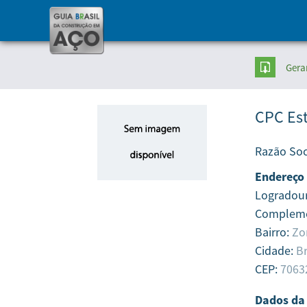
Gera
CPC Est
Razão Soc
Endereço
Logradou
Complem
Bairro:
Zo
Cidade:
Br
CEP:
7063
Dados da