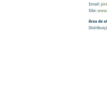
Email:
pir
Site:
www.
Área de a
Distribuiç