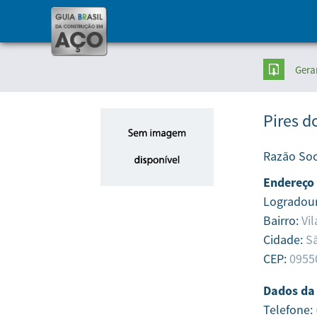
Gera
Pires d
Razão Soc
Endereço
Logradou
Bairro:
Vi
Cidade:
S
CEP:
0955
Dados da
Telefone: