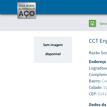
Gera
CCT Eng
Razão Soc
Endereço
Logradou
Complem
Bairro:
Ce
Cidade:
Sã
CEP:
0141
Dados da