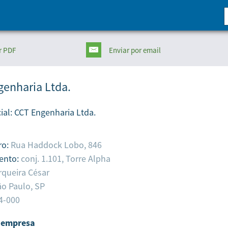
r PDF
Enviar
por email
enharia Ltda.
ial:
CCT Engenharia Ltda.
ro:
Rua Haddock Lobo, 846
ento:
conj. 1.101, Torre Alpha
rqueira César
o Paulo,
SP
4-000
 empresa