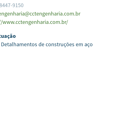
98447-9150
engenharia@cctengenharia.com.br
://www.cctengenharia.com.br/
tuação
e Detalhamentos de construções em aço