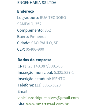
ENGENHARIA SS LTDA
Endereço
Logradouro:
RUA TEODORO
SAMPAIO, 352
Complemento:
352
Bairro:
Pinheiros
Cidade:
SAO PAULO,
SP
CEP:
05406-900
Dados da empresa
CNPJ:
23.149.987/0001-06
Inscrição municipal:
5.325.837-1
Inscrição estadual:
ISENTO
Telefone:
(11) 3061-3823
Email:
viniciusrodriguesalves@gmail.com
Site:
www.smartsteel.com.br